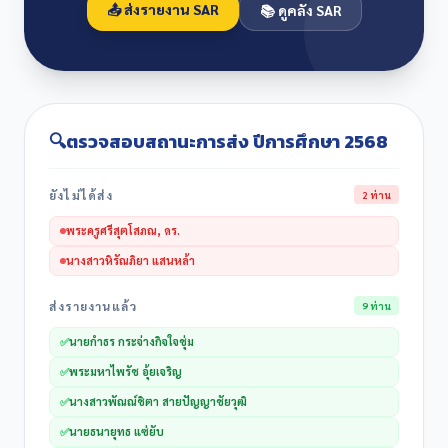
📤 ส่งรายงาน SAR
📚 ดูคลัง SAR
🔍
ตรวจสอบสถานะการส่ง ปีการศึกษา 2568
ยังไม่ได้ส่ง
2 ท่าน
พระครูศรีสุตโสภณ, ดร.
นางสาวหิรัณภิยา แสนหล้า
ส่งรายงานแล้ว
9 ท่าน
✅
นายกำธร กระจ่างกิจใจชุ่ม
✅
พระมหาไพรัช อุ้ยเจริญ
✅
นางสาวพัณณ์ชิตา สายปัญญาชัยวุฒิ
✅
นายธนายุทธ แซ่ยับ