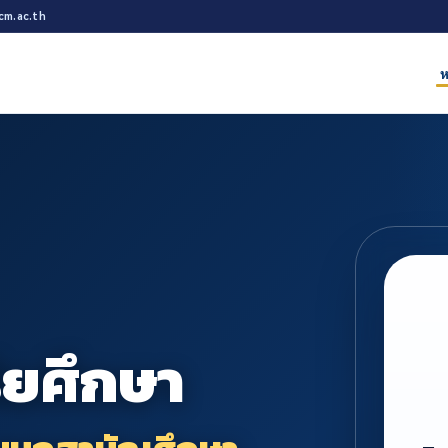
cm.ac.th
ห
ิยศึกษา