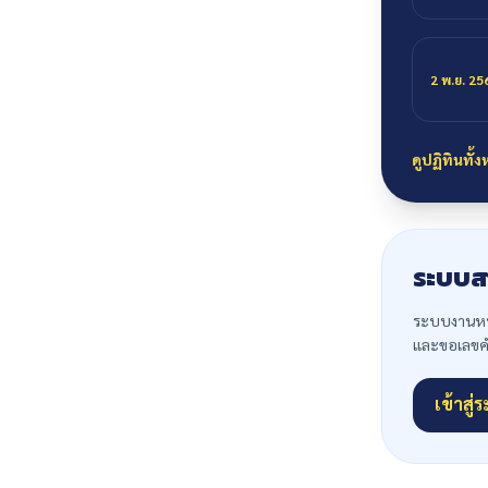
2 พ.ย. 25
ดูปฏิทินทั้
ระบบส
ระบบงานหนั
และขอเลขคำส
เข้าสู