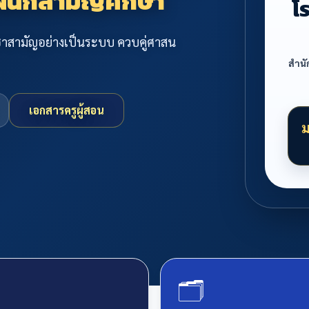
 แผนกสามัญศึกษา
โ
ิชาสามัญอย่างเป็นระบบ ควบคู่ศาสน
สำนั
เอกสารครูผู้สอน
ม
🗂️