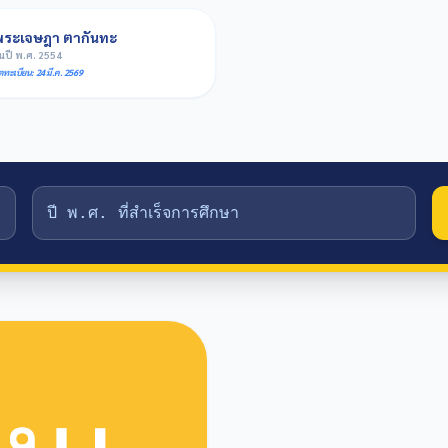
พระเจษฎา ตากันทะ
ุ่นปี พ.ศ. 2554
ดทะเบียน: 24 มี.ค. 2569