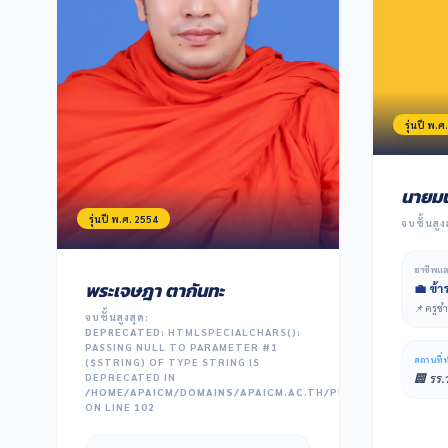
รุ่นปี พ.
นายมน
รุ่นปี พ.ศ. 2554
จบชั้นสูง
อาชีพแ
พระเจษฎา ตากันทะ
💼 ข้า
📌 ครู
จบชั้นสูงสุด:
DEPRECATED
: HTMLSPECIALCHARS():
PASSING NULL TO PARAMETER #1
สถานที่
($STRING) OF TYPE STRING IS
DEPRECATED IN
🏢 รร.ว
/HOME/APAICM/DOMAINS/APAICM.AC.TH/PUBLIC_HTML/ALUM
ON LINE
102