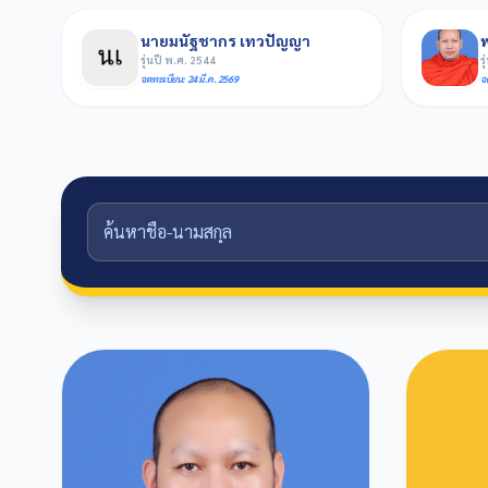
นายมนัฐชากร เทวปัญญา
รุ่นปี พ.ศ. 2544
ร
จดทะเบียน: 24 มี.ค. 2569
จ