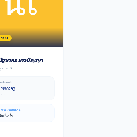
ศ. 2544
ัฐชากร เทวปัญญา
สุด: ม.6
ละตำแหน่ง
ราชการครู
ชำนาญการ
ทำงาน / หน่วยงาน
ัดห้วยไร่
NI_LIST.PHP